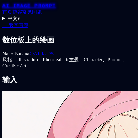
AI IMAGE PROMPT
首页
博客
常见问题
中文
▾
← 返回画廊
数位板上的绘画
Nano Banana
@AI_Kei75
风格：
Illustration、Photorealistic
主题：
Character、Product、
Creative Art
输入