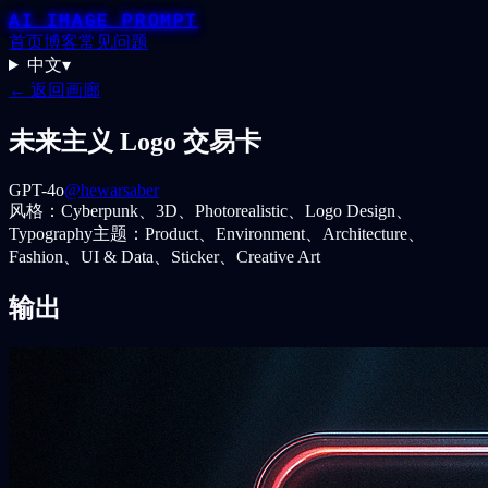
AI IMAGE PROMPT
首页
博客
常见问题
中文
▾
← 返回画廊
未来主义 Logo 交易卡
GPT-4o
@hewarsaber
风格：
Cyberpunk、3D、Photorealistic、Logo Design、
Typography
主题：
Product、Environment、Architecture、
Fashion、UI & Data、Sticker、Creative Art
输出