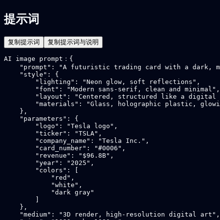
提示词
复制提示词
复制提示词与说明
AI image prompt：{

    "prompt": "A futuristic trading card with a dark, m
    "style": {

        "lighting": "Neon glow, soft reflections",

        "font": "Modern sans-serif, clean and minimal",

        "layout": "Centered, structured like a digital 
        "materials": "Glass, holographic plastic, glowi
    },

    "parameters": {

        "logo": "Tesla logo",

        "ticker": "TSLA",

        "company_name": "Tesla Inc.",

        "card_number": "#0006",

        "revenue": "$96.8B",

        "year": "2025",

        "colors": [

            "red",

            "white",

            "dark gray"

        ]

    },

    "medium": "3D render, high-resolution digital art",
