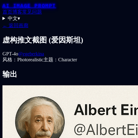
AI IMAGE PROMPT
首页
博客
常见问题
中文
▾
← 返回画廊
虚构推文截图 (爱因斯坦)
GPT-4o
@egeberkina
风格：
Photorealistic
主题：
Character
输出